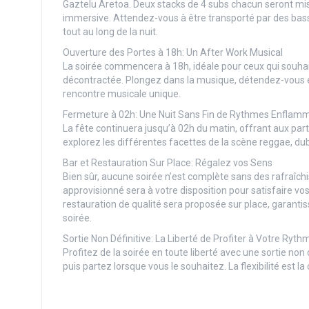
Gaztelu Aretoa. Deux stacks de 4 subs chacun seront mis 
immersive. Attendez-vous à être transporté par des bas
tout au long de la nuit.
Ouverture des Portes à 18h: Un After Work Musical
La soirée commencera à 18h, idéale pour ceux qui souha
décontractée. Plongez dans la musique, détendez-vous et
rencontre musicale unique.
Fermeture à 02h: Une Nuit Sans Fin de Rythmes Enflam
La fête continuera jusqu’à 02h du matin, offrant aux par
explorez les différentes facettes de la scène reggae, dub
Bar et Restauration Sur Place: Régalez vos Sens
Bien sûr, aucune soirée n’est complète sans des rafraîch
approvisionné sera à votre disposition pour satisfaire vo
restauration de qualité sera proposée sur place, garantis
soirée.
Sortie Non Définitive: La Liberté de Profiter à Votre Ryth
Profitez de la soirée en toute liberté avec une sortie no
puis partez lorsque vous le souhaitez. La flexibilité est l