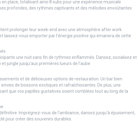
en place, totalisant ainsi 8 subs pour une expérience musicale
ses profondes, des rythmes captivants et des mélodies envoûtantes
itent prolonger leur week-end avec une atmosphère after work
 laissez-vous emporter par l’énergie positive qui émanera de cette
més
ticipants une nuit sans fin de rythmes enflammés. Dansez, socialisez et
 et jungle jusqu’aux premières lueurs de l’aube.
issements et de délicieuses options de restauration. Un bar bien
s envies de boissons exotiques et rafraîchissantes. De plus, une
sant que vos papilles gustatives soient comblées tout au long de la
me
n définitive. Imprégnez-vous de l’ambiance, dansez jusqu’à épuisement,
a clé pour créer des souvenirs durables.