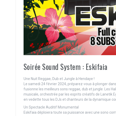
Soirée Sound System : Eskifaia
Une Nuit Reggae, Dub et Jungle à Hendaye !
Le samedi 24 février 2024, préparez-vous à plonger dans 
fusionne les meilleurs sons reggae, dub et jungle. Les Ha
musicale, orchestrée par les esprits créatifs de Lanetik 
en vedette tous les DJs et chanteurs de la dynamique c
Un Spectacle Auditif Monumental
Eskifaia déploiera toute sa puissance avec une sono com