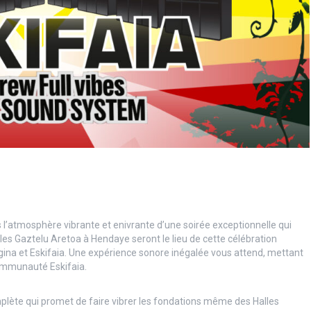
l’atmosphère vibrante et enivrante d’une soirée exceptionnelle qui
lles Gaztelu Aretoa à Hendaye seront le lieu de cette célébration
Egina et Eskifaia. Une expérience sonore inégalée vous attend, mettant
ommunauté Eskifaia.
plète qui promet de faire vibrer les fondations même des Halles